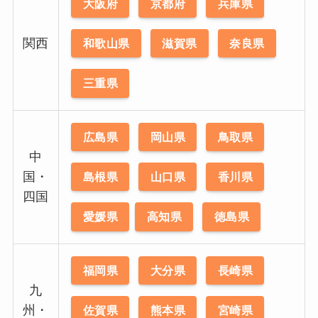
大阪府
京都府
兵庫県
関西
和歌山県
滋賀県
奈良県
三重県
広島県
岡山県
鳥取県
中
国・
島根県
山口県
香川県
四国
愛媛県
高知県
徳島県
福岡県
大分県
長崎県
九
州・
佐賀県
熊本県
宮崎県