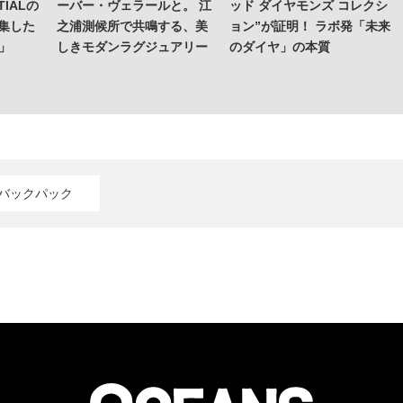
IALの
ーバー・ヴェラールと。 江
ッド ダイヤモンズ コレクシ
集した
之浦測候所で共鳴する、美
ョン”が証明！ ラボ発「未来
o」
しきモダンラグジュアリー
のダイヤ」の本質
#バックパック