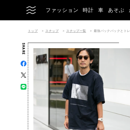
ファッション
時計
車
あそぶ
トップ
スナップ
スナップ一覧
最強バックパックとト
SHARE