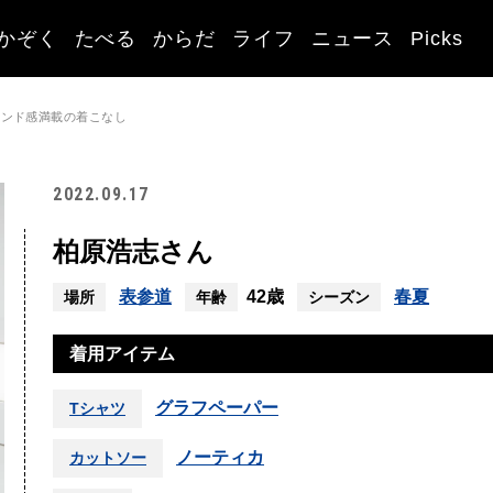
かぞく
たべる
からだ
ライフ
ニュース
Picks
レンド感満載の着こなし
2022.09.17
柏原浩志さん
表参道
42歳
春夏
場所
年齢
シーズン
着用アイテム
グラフペーパー
Tシャツ
ノーティカ
カットソー