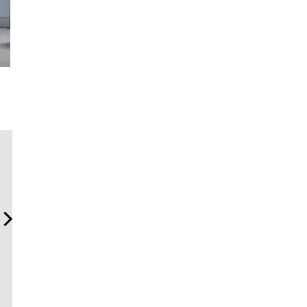
斎藤 工の心揺さぶる時計
【限定特報】Vansラバー・
内製化こ