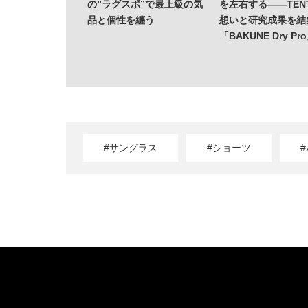
の”ラグスポ”で最上級の気
を左右する——TENT
品と個性を纏う
想いと研究成果を結
「BAKUNE Dry Pr
#サングラス
#ショーツ