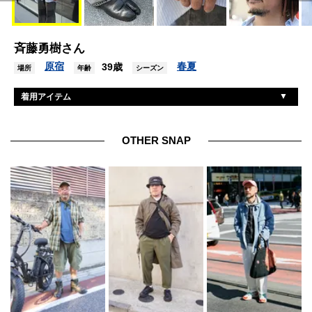
斉藤勇樹さん
原宿
春夏
39歳
場所
年齢
シーズン
着用アイテム
メゾン マルジェラ
シャツ
メゾンマルジェラ
靴
OTHER SNAP
アワーレガシー
パンツ
ジェントルモンスター
サングラス