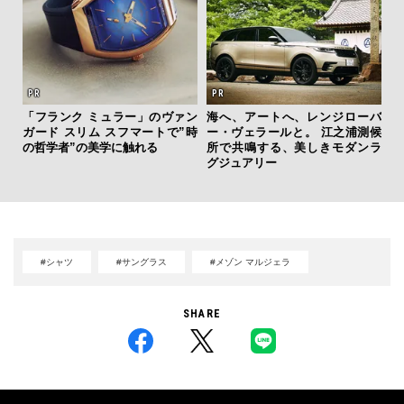
「フランク ミュラー」のヴァン
海へ、アートへ、レンジローバ
坂
ガード スリム スフマートで”時
ー・ヴェラールと。 江之浦測候
クス
の哲学者”の美学に触れる
所で共鳴する、美しきモダンラ
か
グジュアリー
#シャツ
#サングラス
#メゾン マルジェラ
SHARE