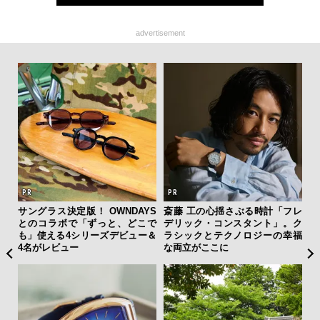
advertisement
サングラス決定版！ OWNDAYS
斎藤 工の心揺さぶる時計「フレ
内
とのコラボで「ずっと、どこで
デリック・コンスタント」。ク
の
も」使える4シリーズデビュー＆
ラシックとテクノロジーの幸福
す
4名がレビュー
な両立がここに