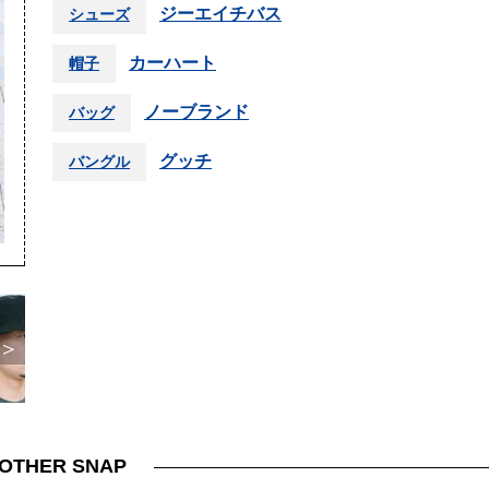
ジーエイチバス
シューズ
カーハート
帽子
ノーブランド
バッグ
グッチ
バングル
＞
OTHER SNAP