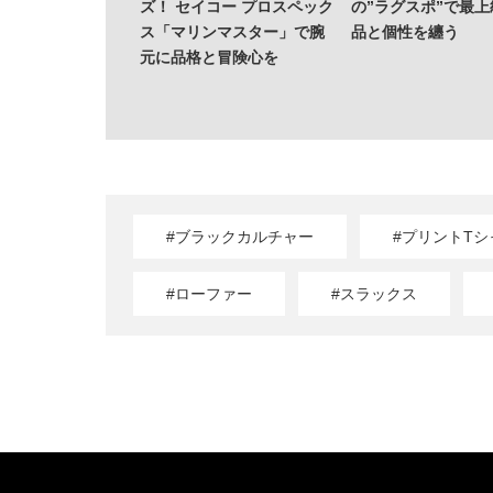
ズ！ セイコー プロスペック
の”ラグスポ”で最
ス「マリンマスター」で腕
品と個性を纏う
元に品格と冒険心を
#ブラックカルチャー
#プリントTシ
#ローファー
#スラックス