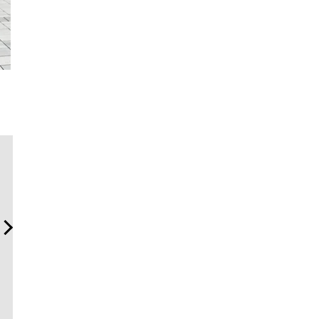
内製化こそ、コンサルティ
「フランク ミュラー」のヴ
“スワロフ