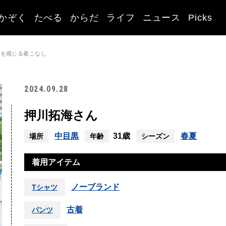
かぞく
たべる
からだ
ライフ
ニュース
Picks
音を感じる着こなし
2024.09.28
押川拓海さん
中目黒
31歳
春夏
場所
年齢
シーズン
着用アイテム
ノーブランド
Tシャツ
古着
パンツ