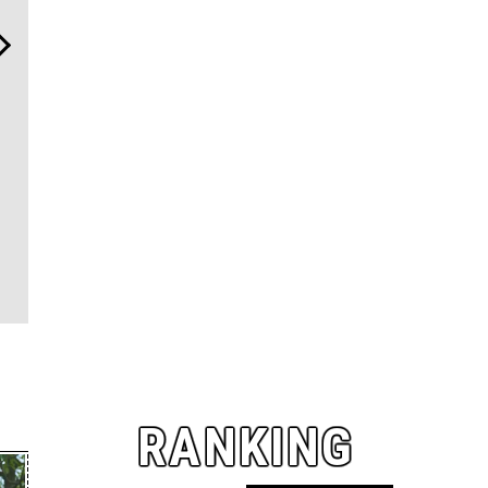
“スワロフスキー クリエイテ
【限定特報】Vansラバー・
日本代表の
ッド ダイヤモンズ コレクシ
錦戸 亮が惚れ込む名品がデ
ズ！ セイ
ョン”が証明！ ラボ発「未来
ニムを纏い、ABCマートで
ス「マリン
のダイヤ」の本質
新登場！
元に品格と
RANKING