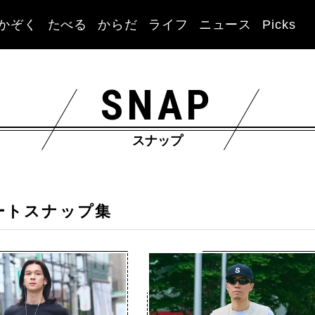
かぞく
たべる
からだ
ライフ
ニュース
Picks
SNAP
スナップ
ートスナップ集