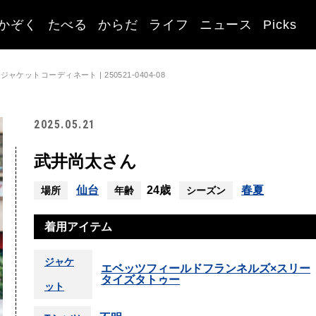
かぞく
たべる
からだ
ライフ
ニュース
Picks
ケットコーディネート | 250521-0404-08
2025.05.21
武井尚太さん
仙台
24歳
春夏
場所
年齢
シーズン
着用アイテム
ジャケ
エベッツフィールドフランネルズ×スリー
タイズタトゥー
ット