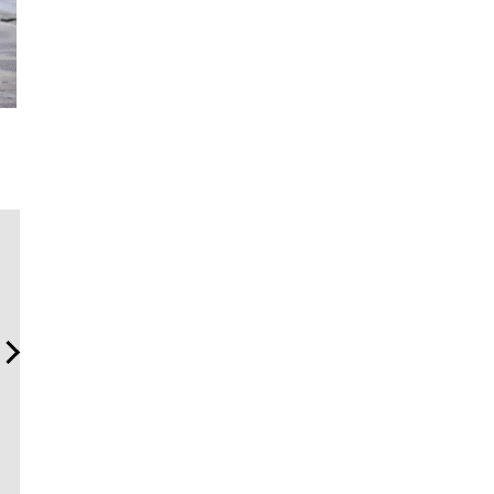
海へ、アートへ、レンジロ
内製化こそ、コンサルティ
「ハリー