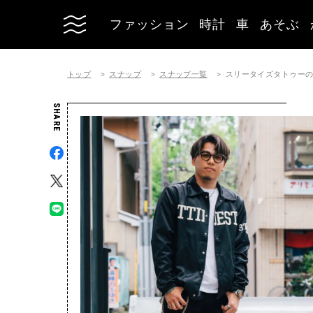
ファッション
時計
車
あそぶ
トップ
スナップ
スナップ一覧
スリータイズタトゥーのジャ
SHARE