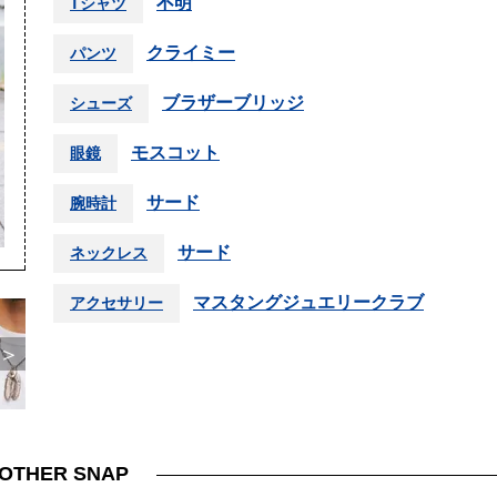
不明
Tシャツ
クライミー
パンツ
ブラザーブリッジ
シューズ
モスコット
眼鏡
サード
腕時計
サード
ネックレス
マスタングジュエリークラブ
アクセサリー
＞
OTHER SNAP