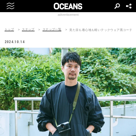
advertisement
トップ
スナップ
スナップ一覧
見た目も着心地も軽いテックウェア黒コーデ
2024.10.14