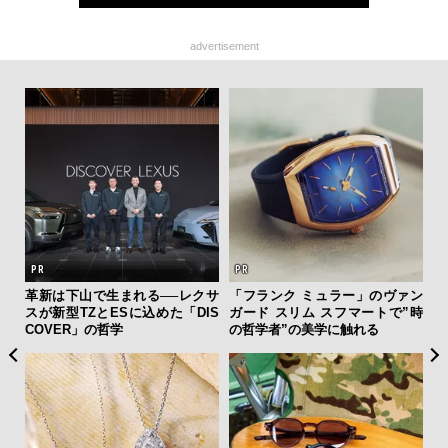
advertisement
ィン
革新は下山で生まれる──レクサ
「フランク ミュラー」のヴァン
斎
ドウ
スが新型TZとESに込めた「DIS
ガード スリム スフマートで”時
デ
百貨
COVER」の哲学
の哲学者”の美学に触れる
ラ
な