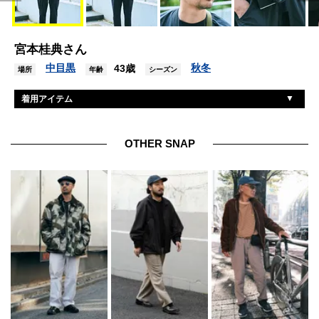
宮本桂典さん
中目黒
秋冬
43歳
場所
年齢
シーズン
着用アイテム
サブレーションズ
ジャケット
フューズ
パンツ
OTHER SNAP
レッドウィング
シューズ
アップル
腕時計