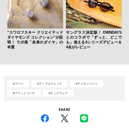
“スワロフスキー クリエイテッド
サングラス決定版！ OWNDAYS
ダイヤモンズ コレクション”が証
とのコラボで「ずっと、どこで
内
明！ ラボ発「未来のダイヤ」の
も」使える4シリーズデビュー＆
の
本質
4名がレビュー
す
#ブーツ
#アップルウォッチ
#ナイロンパンツ
#ブラックコーデ
#テックウェア
SHARE