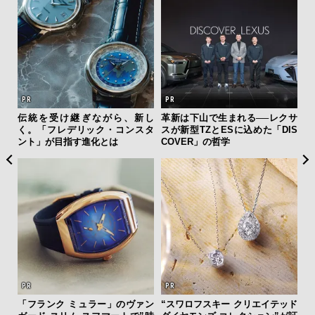
フレ
伝統を受け継ぎながら、新し
革新は下山で生まれる──レクサ
内
。ク
く。「フレデリック・コンスタ
スが新型TZとESに込めた「DIS
の
幸福
ント」が目指す進化とは
COVER」の哲学
す
「フランク ミュラー」のヴァン
“スワロフスキー クリエイテッド