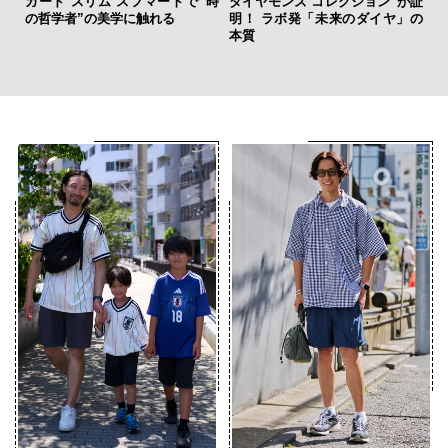
ガード スリム スフマートで”時
ダイヤモンズ コレクション”が証
サン
の哲学者”の美学に触れる
明！ ラボ発「未来のダイヤ」の
と
本質
も
4名