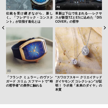
フレ
伝統を受け継ぎながら、新し
革新は下山で生まれる──レクサ
内
。ク
く。「フレデリック・コンスタ
スが新型TZとESに込めた「DIS
の
幸福
ント」が目指す進化とは
COVER」の哲学
す
「フランク ミュラー」のヴァン
“スワロフスキー クリエイテッド
ガード スリム スフマートで”時
ダイヤモンズ コレクション”が証
サン
の哲学者”の美学に触れる
明！ ラボ発「未来のダイヤ」の
と
本質
も
4名