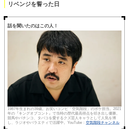
リベンジを誓った日
話を聞いたのはこの人！
1987年生まれの39歳。お笑いコンビ「空気階段」のボケ担当。2021
年の『キングオブコント』で当時の歴代最高得点を叩き出し優勝。
競馬やパチンコ、タバコを愛するクズ芸人キャラとして人気を博
し、ラジオやバラエティで活躍中。YouTube：
空気階段チャンネル