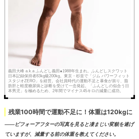
義田大峰 a.k.a ふんどし義田●1988年生まれ。ふんどしスクワット
日本記録保持者83kg級200kg。東京・杉並で「ジム パワーフィット
スタジオZERO」を経営。会社員時代の運動不足と暴食が祟り、脂
肪肝と軽度糖尿病と診断を受けて一念発起。「ふんどしの似合う日
本男児」を極めるため、2年間でマイナス45キロの減量に成功。
残業100時間で運動不足に！体重は120kgに
――ビフォーアフターの写真を見ると凄まじい変貌を遂げ
ていますが、減量する前の体重を教えてください。