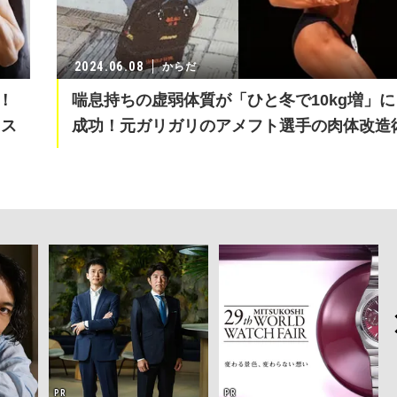
2024.06.08
からだ
！
喘息持ちの虚弱体質が「ひと冬で10kg増」に
セス
成功！元ガリガリのアメフト選手の肉体改造