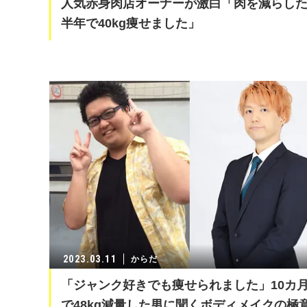
人気赤身肉店オーナーが激白「肉を減らし
半年で40kg痩せました」
2023.03.11
からだ
「ジャンク好きでも痩せられました」10カ
で48kg減量した男に聞くボディメイクの極