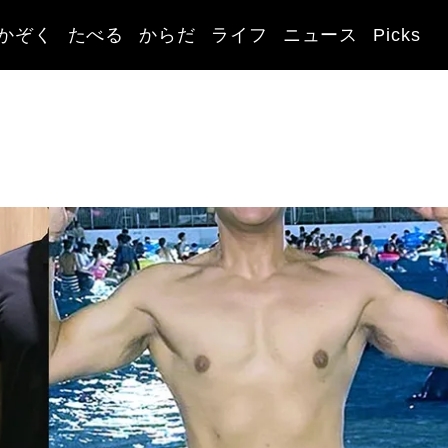
かぞく
たべる
からだ
ライフ
ニュース
Picks