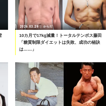
2026.03.29
からだ
雷
10カ月で17kg減量！トータルテンボス藤田
由
「糖質制限ダイエットは失敗、成功の秘訣
は……」