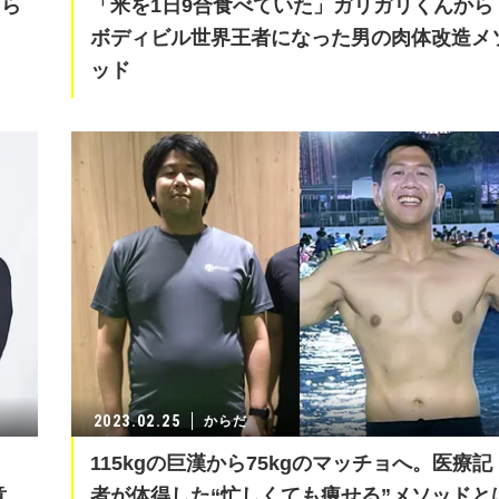
たら
「米を1日9合食べていた」ガリガリくんから
ボディビル世界王者になった男の肉体改造メ
ッド
2023.02.25
からだ
月
115kgの巨漢から75kgのマッチョへ。医療記
意
者が体得した“忙しくても痩せる”メソッドと