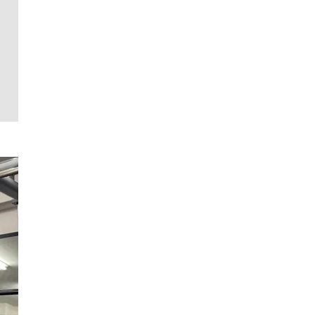
夏は「THE PEEL」でひと涼
「ハリー・ウィンストン」
サングラス
み。甘くない派・斎藤 工を
の”ラグスポ”で最上級の気
AYSとの
虜にする“果皮でつくっ
品と個性を纏う
と、どこで
た”大人のレモンサワーっ
ーズデビュ
て！？
ー