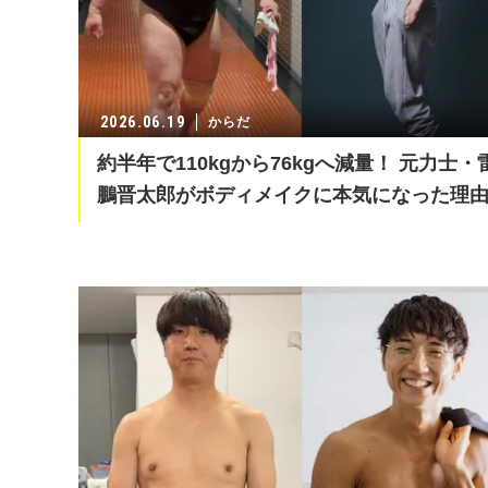
2026.06.19
からだ
約半年で110kgから76kgへ減量！ 元力士・
鵬晋太郎がボディメイクに本気になった理