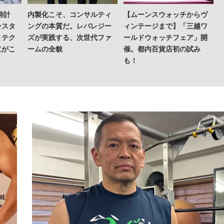
時計
内製化こそ、コンサルティ
【ムーンスウォッチからヴ
ンスタ
ングの本質だ。レバレジー
ィンテージまで】「三越ワ
とテク
ズが実践する、次世代ファ
ールドウォッチフェア」開
立がこ
ームの全貌
催。都内百貨店初の試み
も！