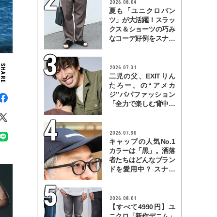
2026.08.04
夏も「ユニクロパン
ツ」が大活躍！スラッ
クス＆ショーツの巧み
なコーデ好例をスナッ
プで
SHARE
2026.07.31
二児の父、EXITりん
たろー。の“アメカ
ジ”パパファッション
「全力で楽しむ背中を
見せていきたい」
2026.07.30
キャップの人気No.1
カラーは「黒」。洒落
者たちはどんなブラン
ドを愛用中？ スナッ
プで検証！
2026.08.01
【すべて4990円】ユ
ニクロ「新作デニム」