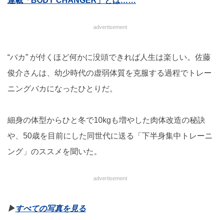
連載「BODY CHANGER」とは……
advertisement
“バカ” が付くほど何かに没頭できれば人生は楽しい。佐藤
俊介さんは、幼少時代の虚弱体質を克服する過程でトレー
ニングバカになったひとりだ。
細身の体型からひと冬で10kgも増やした肉体改造の秘訣
や、50歳を目前にした同世代に送る「下半身集中トレーニ
ング」のススメを聞いた。
advertisement
▶︎
すべての写真を見る