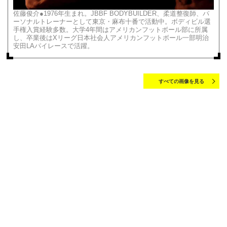
佐藤俊介●1976年生まれ。JBBF BODYBUILDER、柔道整復師、パ
ーソナルトレーナーとして東京・麻布十番で活動中。ボディビル選
手権入賞経験多数。大学4年間はアメリカンフットボール部に所属
し、卒業後はXリーグ日本社会人アメリカンフットボール一部明治
安田LAパイレースで活躍。
すべての画像を見る