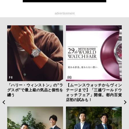
advertisement
クサ
「ハリー・ウィンストン」の”ラ
【ムーンスウォッチからヴィン
斎
DIS
グスポ”で最上級の気品と個性を
テージまで】「三越ワールドウ
デ
纏う
ォッチフェア」開催。都内百貨
ラ
店初の試みも！
な