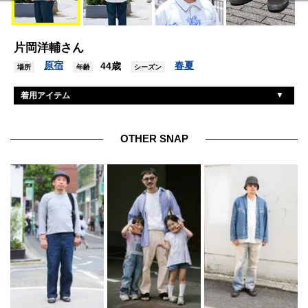
片岡洋輔さん
原宿
春夏
44歳
場所
年齢
シーズン
着用アイテム
ブルコ
シャツ
ブルコ
Tシャツ
OTHER SNAP
ブルコ
パンツ
ヴァンズ
シューズ
ザハイエストエンド
帽子
キャプテンストリート
眼鏡