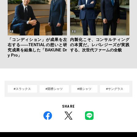
「コンディション」が成果を左
内製化こそ、コンサルティング
海
右する——TENTIALの想いと研
の本質だ。レバレジーズが実践
ー
究成果を結集した「BAKUNE Dr
する、次世代ファームの全貌
所
y Pro」
グ
#スラックス
#開襟シャツ
#柄シャツ
#サングラス
SHARE