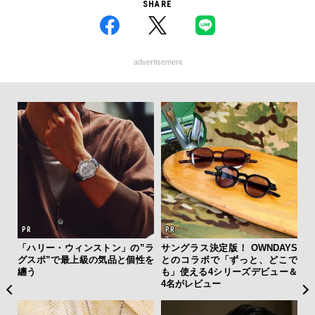
SHARE
advertisement
ィン
「ハリー・ウィンストン」の”ラ
サングラス決定版！ OWNDAYS
夏は
ドウ
グスポ”で最上級の気品と個性を
とのコラボで「ずっと、どこで
み
百貨
纏う
も」使える4シリーズデビュー＆
す
4名がレビュー
モ