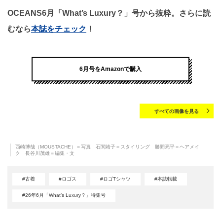
OCEANS6月「What’s Luxury？」号から抜粋。さらに読
むなら
本誌をチェック
！
6月号をAmazonで購入
すべての画像を見る
西崎博哉（MOUSTACHE）＝写真 石関靖子＝スタイリング 勝間亮平＝ヘアメイ
ク 長谷川茂雄＝編集・文
#古着
#ロゴス
#ロゴTシャツ
#本誌転載
#26年6月「What’s Luxury？」特集号