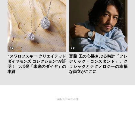
を左
“スワロフスキー クリエイテッド
斎藤 工の心揺さぶる時計「フレ
伝
いと研
ダイヤモンズ コレクション”が証
デリック・コンスタント」。ク
く
 Dr
明！ ラボ発「未来のダイヤ」の
ラシックとテクノロジーの幸福
ン
本質
な両立がここに
advertisement