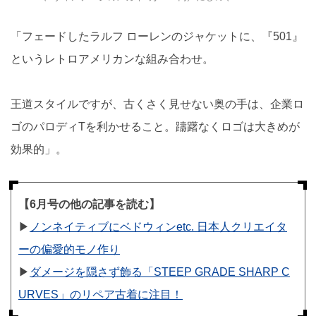
「フェードしたラルフ ローレンのジャケットに、『501』
というレトロアメリカンな組み合わせ。
王道スタイルですが、古くさく見せない奥の手は、企業ロ
ゴのパロディTを利かせること。躊躇なくロゴは大きめが
効果的」。
【6月号の他の記事を読む】
▶︎
ノンネイティブにベドウィンetc. 日本人クリエイタ
ーの偏愛的モノ作り
▶︎
ダメージを隠さず飾る「STEEP GRADE SHARP C
URVES」のリペア古着に注目！