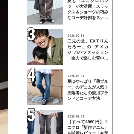
夏も「ユニクロパン
ツ」が大活躍！スラッ
クス＆ショーツの巧み
なコーデ好例をスナッ
プで
2026.07.31
二児の父、EXITりん
たろー。の“アメカ
ジ”パパファッション
「全力で楽しむ背中を
見せていきたい」
2026.08.03
夏はやっぱり「薄ブル
ー」のデニムが人気！
洒落者たちの愛用ブラ
ンドとコーデ方法
2026.08.01
【すべて4990円】ユ
ニクロ「新作デニム」
を試着レビュー！今季