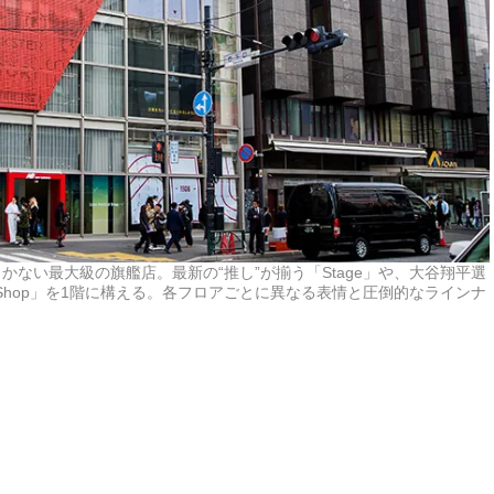
かない最大級の旗艦店。最新の“推し”が揃う「Stage」や、大谷翔平選
 Shop」を1階に構える。各フロアごとに異なる表情と圧倒的なラインナ