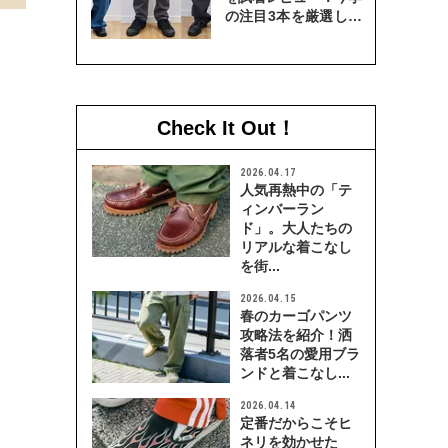
の注目3本を厳選して
穿き比べてみた
Check It Out！
2026.04.17
人気再熱中の「テ
ィンバーラン
ド」。大人たちの
リアルな着こなし
を街...
2026.04.15
春のカーゴパンツ
攻略法を紹介！洒
落者5名の愛用ブラ
ンドと着こなし...
2026.04.14
定番だからこそヒ
ネリを効かせた