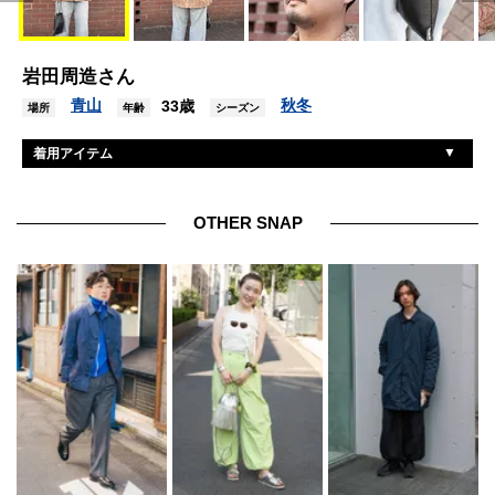
岩田周造さん
青山
秋冬
33歳
場所
年齢
シーズン
着用アイテム
ナイスネス
シャツ
コモリ
デニム
OTHER SNAP
ユッタニューマン
シューズ
カメマンネン
眼鏡
バッグジャック
バッグ
市松
リング
ブルガリ
リング2
ヴィンテージ
リング3