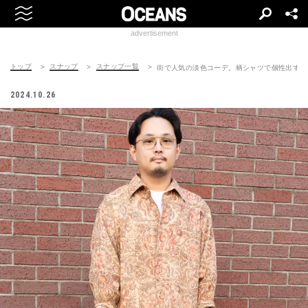
advertisement
トップ
スナップ
スナップ一覧
街で人気の淡色コーデ。柄シャツで個性出す
2024.10.26