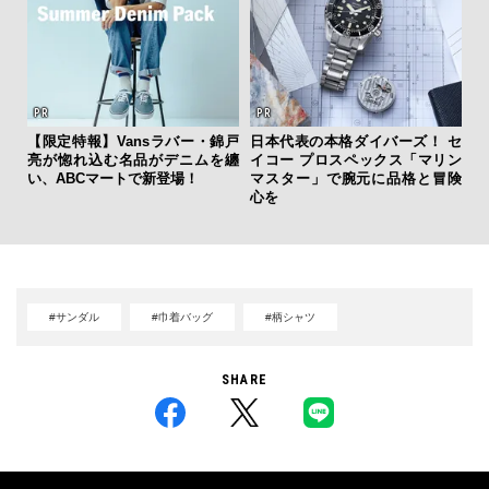
【限定特報】Vansラバー・錦戸
日本代表の本格ダイバーズ！ セ
【
亮が惚れ込む名品がデニムを纏
イコー プロスペックス「マリン
テ
い、ABCマートで新登場！
マスター」で腕元に品格と冒険
ォ
心を
店
#サンダル
#巾着バッグ
#柄シャツ
SHARE