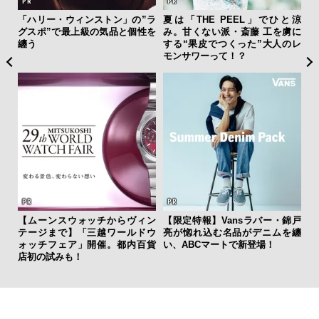
フレ
「ハリー・ウィンストン」の”ラ
夏は「THE PEEL」でひと涼
海
。ク
グスポ”で最上級の気品と個性を
み。甘くない派・斎藤 工を虜に
ー
幸福
纏う
する“果皮でつくった”大人のレ
所
モンサワーって！？
グ
【ムーンスウォッチからヴィン
【限定特報】Vansラバー・錦戸
革
テージまで】「三越ワールドウ
亮が惚れ込む名品がデニムを纏
スが
ォッチフェア」開催。都内百貨
い、ABCマートで新登場！
CO
店初の試みも！