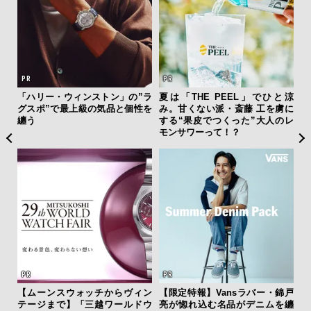
フレ
「ハリー・ウィンストン」の”ラ
夏は「THE PEEL」でひと涼
海
。ク
グスポ”で最上級の気品と個性を
み。甘くない派・斎藤 工を虜に
ー
幸福
纏う
する“果皮でつくった”大人のレ
所
モンサワーって！？
グ
【ムーンスウォッチからヴィン
【限定特報】Vansラバー・錦戸
革
テージまで】「三越ワールドウ
亮が惚れ込む名品がデニムを纏
スが