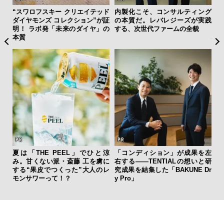
ィング
日本代表の本格ダイバーズ！ セ
伝統を受け継ぎながら、新し
革
が実践
イコー プロスペックス「マリン
く。「フレデリック・コンスタ
ス
貌
マスター」で腕元に品格と冒険
ント」が目指す進化とは
C
心を
【
果を左
海へ、アートへ、レンジローバ
斎藤 工の心揺さぶる時計「フレ
亮
いと研
ー・ヴェラールと。 江之浦測候
デリック・コンスタント」。ク
い
E Dr
所で共鳴する、美しきモダンラ
ラシックとテクノロジーの幸福
グジュアリー
な両立がここに