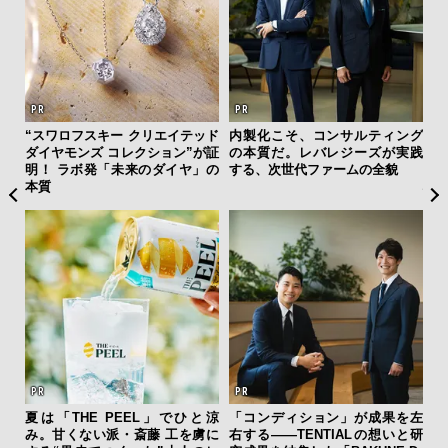
ィング
日本代表の本格ダイバーズ！ セ
伝統を受け継ぎながら、新し
革
が実践
イコー プロスペックス「マリン
く。「フレデリック・コンスタ
ス
貌
マスター」で腕元に品格と冒険
ント」が目指す進化とは
C
心を
【
果を左
海へ、アートへ、レンジローバ
斎藤 工の心揺さぶる時計「フレ
亮
いと研
ー・ヴェラールと。 江之浦測候
デリック・コンスタント」。ク
い