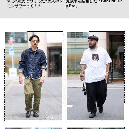
 Dr
所で共鳴する、美しきモダンラ
ラシックとテクノロジーの幸福
グジュアリー
な両立がここに