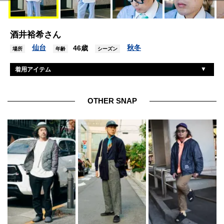
酒井裕希さん
仙台
秋冬
46歳
場所
年齢
シーズン
着用アイテム
コムデギャルソン
ジャケット
フミトガンリュウ
シャツ
OTHER SNAP
コムデギャルソン
パンツ
ミズノ
シューズ
スペシャルゲスト
帽子
マサヒロマルヤマ
眼鏡
マニック
ピアス
ヘラルボニー
スカーフ