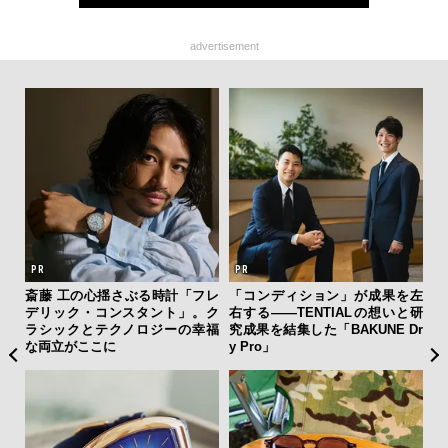
advertisement
ィン
斎藤 工の心揺さぶる時計「フレ
「コンディション」が成果を左
夏は
ドウ
デリック・コンスタント」。ク
右する——TENTIALの想いと研
み
百貨
ラシックとテクノロジーの幸福
究成果を結集した「BAKUNE Dr
す
な両立がここに
y Pro」
モ