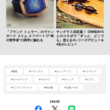
「フランク ミュラー」のヴァン
サングラス決定版！ OWNDAYS
伝
ガード スリム スフマートで”時
とのコラボで「ずっと、どこで
く
の哲学者”の美学に触れる
も」使える4シリーズデビュー＆
ン
4名がレビュー
#眼鏡
#スラックス
#セットアップ
#ストライプ
#ロールアップ
#スカーフ
#キャップ
#ピアス
#ストライプシャツ
#巻き物
#太縁メガネ
SHARE