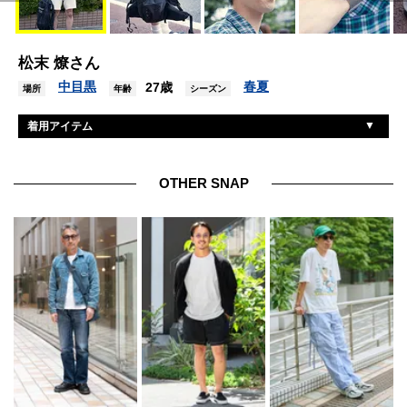
松末 燎さん
中目黒
春夏
27歳
場所
年齢
シーズン
着用アイテム
ダイワピア39
シャツ
ファッティー
ショーツ
OTHER SNAP
キーン
サンダル
エムエムシックスメゾンマルジェラ×サロモン
バッグ
ラカル
キャップ
アップル
腕時計