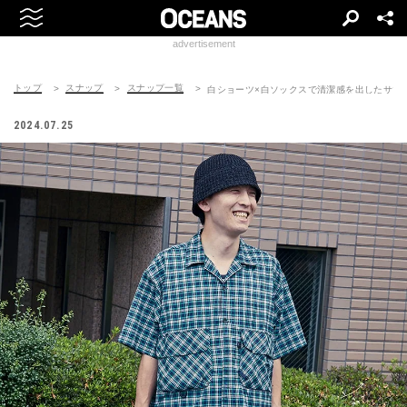
advertisement
トップ
スナップ
スナップ一覧
白ショーツ×白ソックスで清潔感を出したサマ
2024.07.25