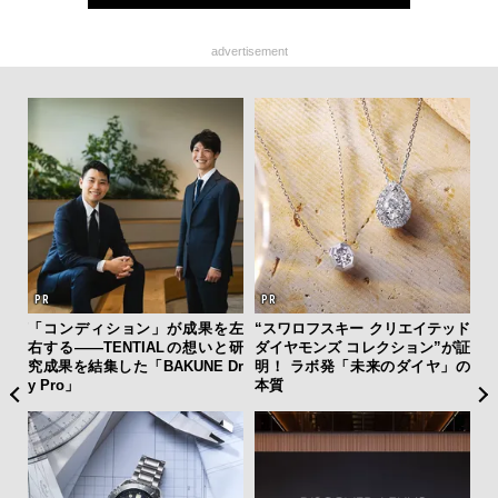
advertisement
ひと涼
「コンディション」が成果を左
“スワロフスキー クリエイテッド
伝
虜に
右する——TENTIALの想いと研
ダイヤモンズ コレクション”が証
く
のレ
究成果を結集した「BAKUNE Dr
明！ ラボ発「未来のダイヤ」の
ン
y Pro」
本質