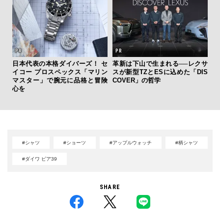
日本代表の本格ダイバーズ！ セ
革新は下山で生まれる──レクサ
【限
イコー プロスペックス「マリン
スが新型TZとESに込めた「DIS
亮
マスター」で腕元に品格と冒険
COVER」の哲学
い、
心を
#シャツ
#ショーツ
#アップルウォッチ
#柄シャツ
#ダイワ ピア39
SHARE