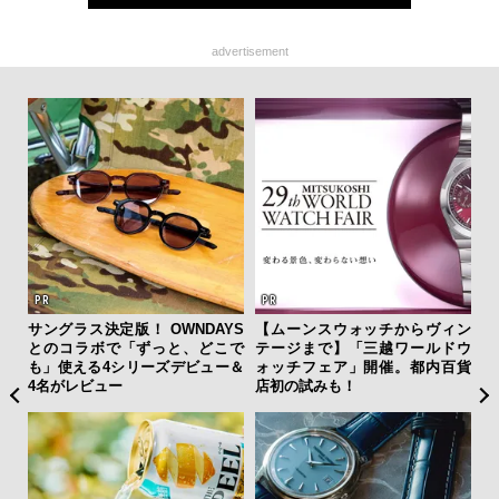
advertisement
サングラス決定版！ OWNDAYS
【ムーンスウォッチからヴィン
斎
とのコラボで「ずっと、どこで
テージまで】「三越ワールドウ
デ
も」使える4シリーズデビュー＆
ォッチフェア」開催。都内百貨
ラ
4名がレビュー
店初の試みも！
な