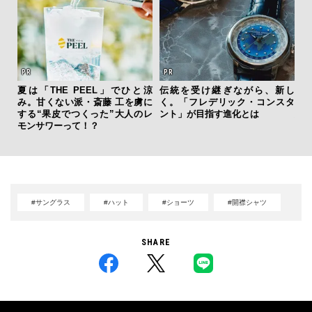
夏は「THE PEEL」でひと涼
伝統を受け継ぎながら、新し
「
み。甘くない派・斎藤 工を虜に
く。「フレデリック・コンスタ
グ
する“果皮でつくった”大人のレ
ント」が目指す進化とは
纏
モンサワーって！？
#サングラス
#ハット
#ショーツ
#開襟シャツ
SHARE