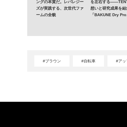
ングの本質だ。レバレジー
を左右する——TENT
ズが実践する、次世代ファ
想いと研究成果を結
ームの全貌
「BAKUNE Dry Pr
#ブラウン
#自転車
#ア