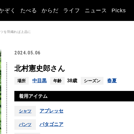
かぞく
たべる
からだ
ライフ
ニュース
Picks
ャツを羽織れば上品に
2024.05.06
北村憲史郎さん
中目黒
38歳
春夏
場所
年齢
シーズン
着用アイテム
アプレッセ
シャツ
パタゴニア
パンツ