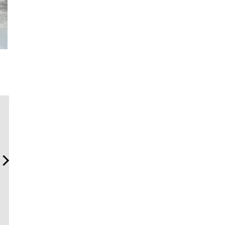
夏は「THE PEEL」でひと涼
海へ、アートへ、レンジロ
革新は下