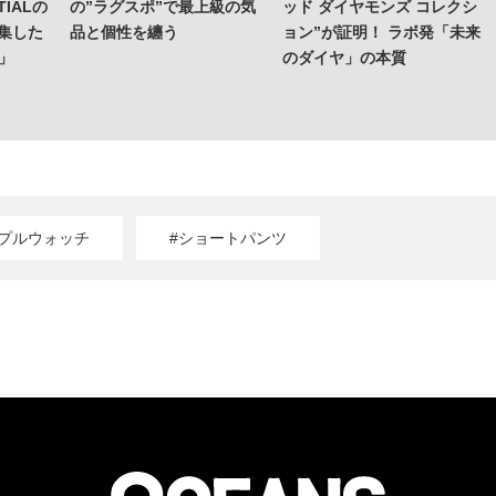
IALの
の”ラグスポ”で最上級の気
ッド ダイヤモンズ コレクシ
集した
品と個性を纏う
ョン”が証明！ ラボ発「未来
o」
のダイヤ」の本質
ップルウォッチ
#ショートパンツ