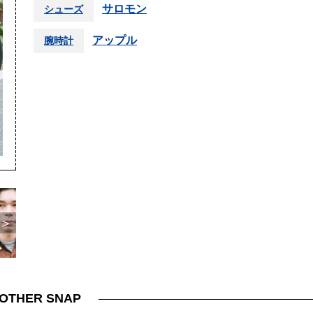
サロモン
シューズ
アップル
腕時計
＞
OTHER SNAP