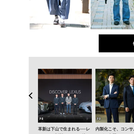
革新は下山で生まれる──レ
内製化こそ、コンサ