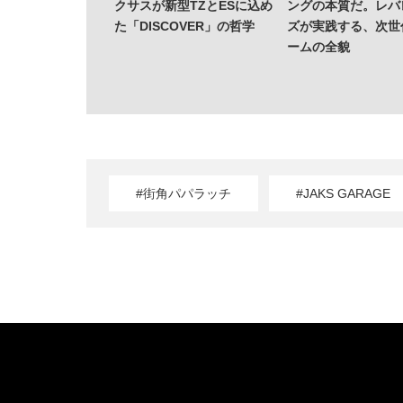
クサスが新型TZとESに込め
ングの本質だ。レバ
た「DISCOVER」の哲学
ズが実践する、次世
ームの全貌
#街角パパラッチ
#JAKS GARAGE