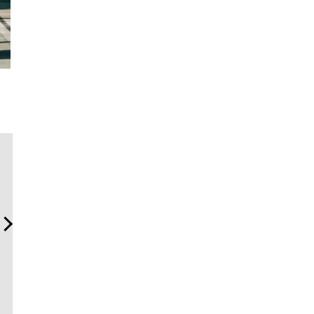
日本代表の本格ダイバー
【限定特報】Vansラバー・
サングラス