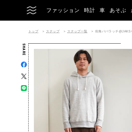
ファッション
時計
車
あそぶ
トップ
スナップ
スナップ一覧
街角パパラッチ@JAKS G
SHARE