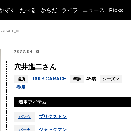
かぞく
たべる
からだ
ライフ
ニュース
Picks
ARAGE_010
2022.04.03
穴井進二さん
JAKS GARAGE
45歳
場所
年齢
シーズン
春夏
着用アイテム
ブリクストン
パンツ
ジャックマン
パーカ