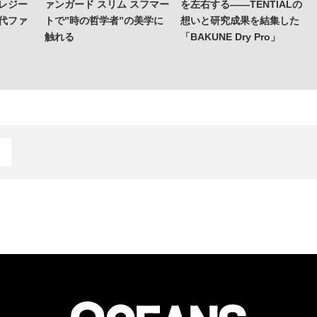
レジー
ァンガード スリム スフマー
を左右する——TENTIALの
代ファ
トで”時の哲学者”の美学に
想いと研究成果を結集した
触れる
「BAKUNE Dry Pro」