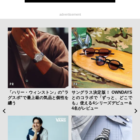
advertisement
を左
「ハリー・ウィンストン」の”ラ
サングラス決定版！ OWNDAYS
内
いと研
グスポ”で最上級の気品と個性を
とのコラボで「ずっと、どこで
の
 Dr
纏う
も」使える4シリーズデビュー＆
す
4名がレビュー