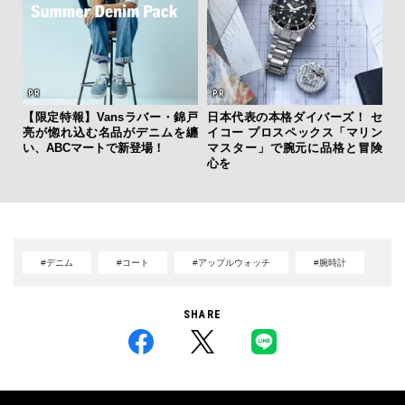
海
【限定特報】Vansラバー・錦戸
日本代表の本格ダイバーズ！ セ
ー
亮が惚れ込む名品がデニムを纏
イコー プロスペックス「マリン
所
い、ABCマートで新登場！
マスター」で腕元に品格と冒険
グ
心を
#デニム
#コート
#アップルウォッチ
#腕時計
SHARE