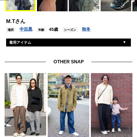
M.Tさん
中目黒
秋冬
45歳
場所
年齢
シーズン
着用アイテム
ヴォイリー
デニム
エブリワン
コート
OTHER SNAP
フレッシュサービス
カーディガン
アップル
腕時計