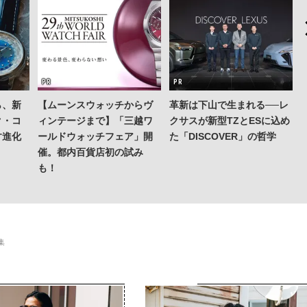
ら、新
【ムーンスウォッチからヴ
革新は下山で生まれる──レ
ク・コ
ィンテージまで】「三越ワ
クサスが新型TZとESに込め
す進化
ールドウォッチフェア」開
た「DISCOVER」の哲学
催。都内百貨店初の試み
も！
集