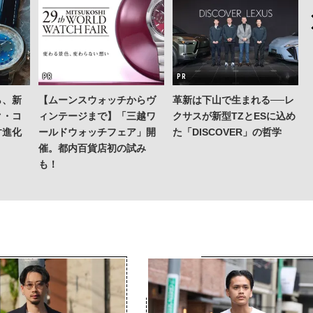
ら、新
【ムーンスウォッチからヴ
革新は下山で生まれる──レ
ク・コ
ィンテージまで】「三越ワ
クサスが新型TZとESに込め
す進化
ールドウォッチフェア」開
た「DISCOVER」の哲学
催。都内百貨店初の試み
も！