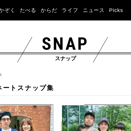
かぞく
たべる
からだ
ライフ
ニュース
Picks
SNAP
スナップ
集
ネートスナップ集