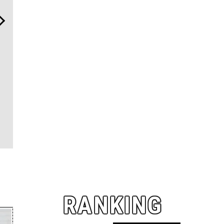
“スワロフスキー クリエイテ
「コンディション」が成果
「ハリー・
ッド ダイヤモンズ コレクシ
を左右する——TENTIALの
の”ラグス
ョン”が証明！ ラボ発「未来
想いと研究成果を結集した
品と個性を
のダイヤ」の本質
「BAKUNE Dry Pro」
RANKING