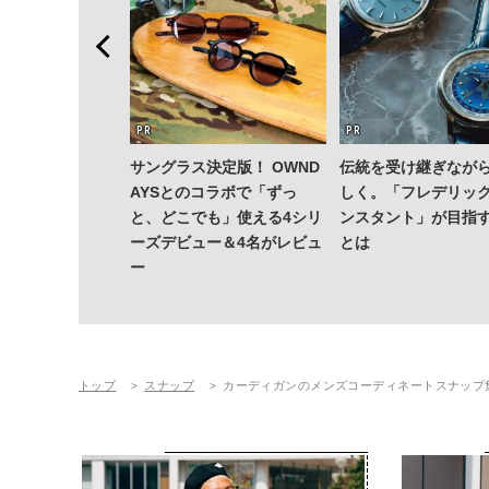
 PEEL」でひと涼
サングラス決定版！ OWND
伝統を受け継ぎなが
い派・斎藤 工を
AYSとのコラボで「ずっ
しく。「フレデリッ
果皮でつくっ
と、どこでも」使える4シリ
ンスタント」が目指
レモンサワーっ
ーズデビュー＆4名がレビュ
とは
ー
トップ
スナップ
カーディガンのメンズコーディネートスナップ