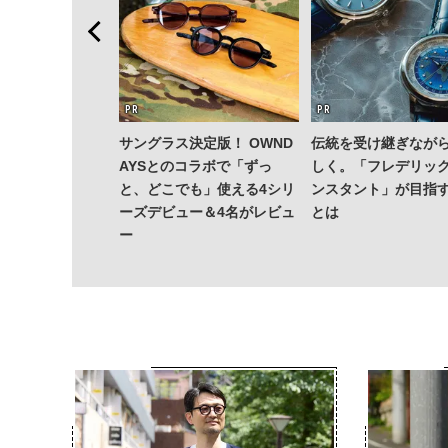
 PEEL」でひと涼
サングラス決定版！ OWND
伝統を受け継ぎなが
い派・斎藤 工を
AYSとのコラボで「ずっ
しく。「フレデリッ
果皮でつくっ
と、どこでも」使える4シリ
ンスタント」が目指
レモンサワーっ
ーズデビュー＆4名がレビュ
とは
ー