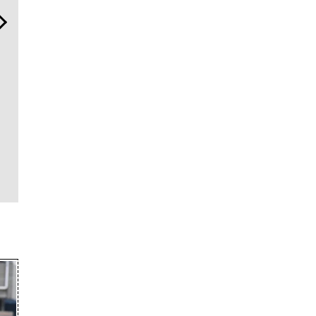
“スワロフスキー クリエイテ
「コンディション」が成果
「ハリー・
ッド ダイヤモンズ コレクシ
を左右する——TENTIALの
の”ラグス
ョン”が証明！ ラボ発「未来
想いと研究成果を結集した
品と個性を
のダイヤ」の本質
「BAKUNE Dry Pro」