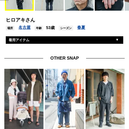
ヒロアキさん
名古屋
春夏
53歳
場所
年齢
シーズン
着用アイテム
サカイ
シャツ
サカイ
Tシャツ
OTHER SNAP
サカイ
パンツ
ヴァシュロンコンスタンタン
腕時計
ティファニー
ブレスレット
エルメス
リング