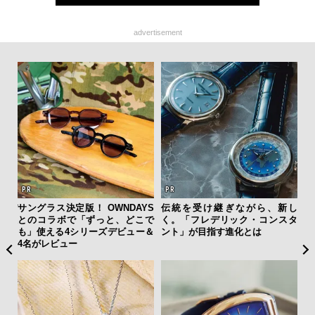
advertisement
ーバ
サングラス決定版！ OWNDAYS
伝統を受け継ぎながら、新し
革
測候
とのコラボで「ずっと、どこで
く。「フレデリック・コンスタ
スが
ンラ
も」使える4シリーズデビュー＆
ント」が目指す進化とは
CO
4名がレビュー