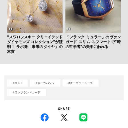
を左
“スワロフスキー クリエイテッド
「フランク ミュラー」のヴァン
夏は
いと研
ダイヤモンズ コレクション”が証
ガード スリム スフマートで”時
み
 Dr
明！ ラボ発「未来のダイヤ」の
の哲学者”の美学に触れる
す
本質
モ
#ロンT
#カーゴパンツ
#オーヴァーシーズ
#ワンブランドコーデ
SHARE