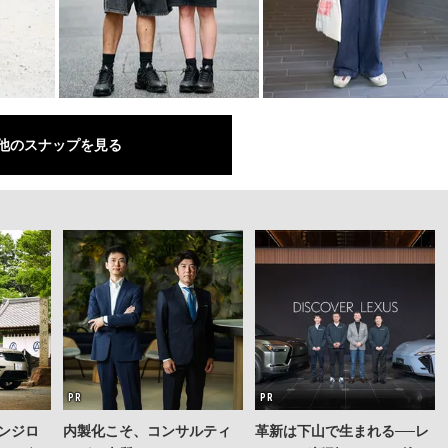
他のスナップを見る
ンジロ
内製化こそ、コンサルティ
革新は下山で生まれる──レ