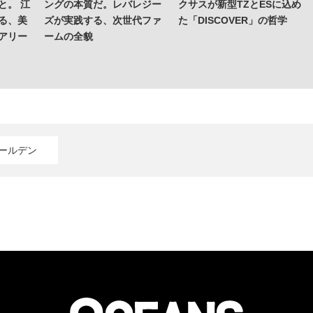
と。 江
ングの本質だ。レバレジー
クサスが新型TZとESに込め
る、美
ズが実践する、次世代ファ
た「DISCOVER」の哲学
アリー
ームの全貌
オールデン