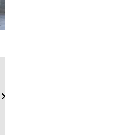
「ハリー・ウィンストン」
斎藤 工の心揺さぶる時計
【限定特報