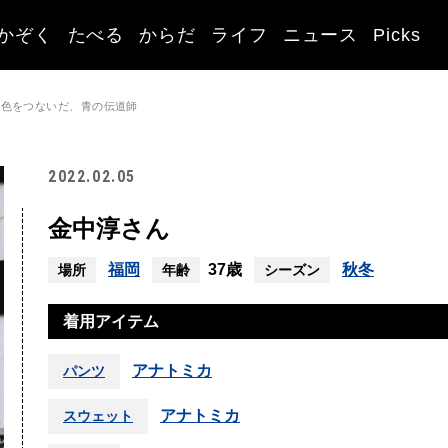
かぞく
たべる
からだ
ライフ
ニュース
Picks
で色をつないだ、青の伝道師
2022.02.05
金中淳さん
福岡
37歳
秋冬
場所
年齢
シーズン
着用アイテム
アナトミカ
パンツ
アナトミカ
スウェット