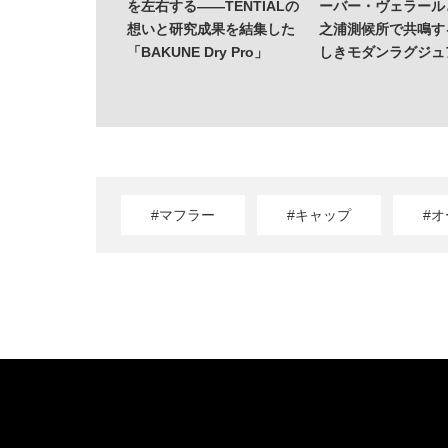
を左右する——TENTIALの
ーバー・ヴェラール
想いと研究成果を結集した
之浦測候所で共鳴す
「BAKUNE Dry Pro」
しきモダンラグジュ
#マフラー
#キャップ
#