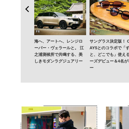
ション」が成果
海へ、アートへ、レンジロ
サングラス決定版！ O
—TENTIALの
ーバー・ヴェラールと。 江
AYSとのコラボで「
成果を結集した
之浦測候所で共鳴する、美
と、どこでも」使える
Dry Pro」
しきモダンラグジュアリー
ーズデビュー＆4名が
ー