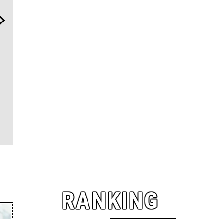
革新は下山で生まれる──レ
伝統を受け継ぎながら、新
“スワロフ
クサスが新型TZとESに込め
しく。「フレデリック・コ
ッド ダイ
た「DISCOVER」の哲学
ンスタント」が目指す進化
ョン”が証
とは
のダイヤ」
RANKING