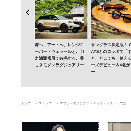
ション」が成果
海へ、アートへ、レンジロ
サングラス決定版！ O
—TENTIALの
ーバー・ヴェラールと。 江
AYSとのコラボで「
成果を結集した
之浦測候所で共鳴する、美
と、どこでも」使える
Dry Pro」
しきモダンラグジュアリー
ーズデビュー＆4名が
ー
トップ
スナップ
マフラーのメンズコーディネートスナップ集