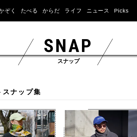
かぞく
たべる
からだ
ライフ
ニュース
Picks
SNAP
スナップ
トスナップ集