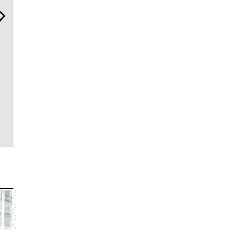
革新は下山で生まれる──レ
伝統を受け継ぎながら、新
“スワロフ
クサスが新型TZとESに込め
しく。「フレデリック・コ
ッド ダイ
た「DISCOVER」の哲学
ンスタント」が目指す進化
ョン”が証
とは
のダイヤ」