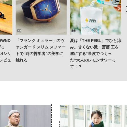
WND
「フランク ミュラー」のヴ
夏は「THE PEEL」でひと涼
ずっ
ァンガード スリム スフマー
み。甘くない派・斎藤 工を
4シリ
トで”時の哲学者”の美学に
虜にする“果皮でつくっ
レビュ
触れる
た”大人のレモンサワーっ
て！？