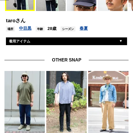
taroさん
中目黒
春夏
28歳
場所
年齢
シーズン
着用アイテム
オプト
シャツ
オプト
パンツ
OTHER SNAP
オプト
シューズ
カムズアンドゴーズ
帽子
増永眼鏡
眼鏡
オプト
バッグ
ビームス
ピアス
ヴィンテージ
ブレスレット
エルメス
リング
カシオ
腕時計