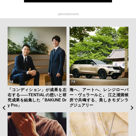
advertisement
クサ
「コンディション」が成果を左
海へ、アートへ、レンジローバ
サン
DIS
右する——TENTIALの想いと研
ー・ヴェラールと。 江之浦測候
と
究成果を結集した「BAKUNE Dr
所で共鳴する、美しきモダンラ
も
y Pro」
グジュアリー
4名