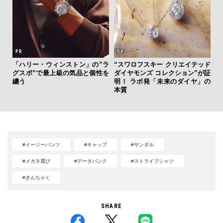
「ハリー・ウィンストン」の”ラ
“スワロフスキー クリエイテッド
斎
グスポ”で最上級の気品と個性を
ダイヤモンズ コレクション”が証
デ
纏う
明！ ラボ発「未来のダイヤ」の
ラ
本質
な
#イージーパンツ
#キャップ
#サンダル
#メガネ選び
#データバンク
#ストライプシャツ
#きんちゃく
SHARE