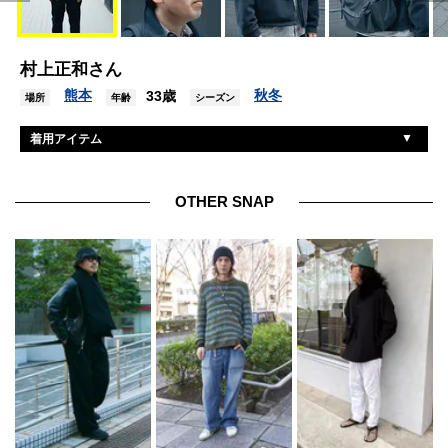
村上正和さん
熊本
秋冬
33歳
場所
年齢
シーズン
着用アイテム
古着
ジャケット
レッドキャップ
シャツ
OTHER SNAP
ユニクロ
パンツ
ナイキ
シューズ
古着
帽子
無印良品
バッグ