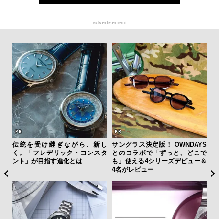
advertisement
を左
伝統を受け継ぎながら、新し
サングラス決定版！ OWNDAYS
【限
いと研
く。「フレデリック・コンスタ
とのコラボで「ずっと、どこで
亮
 Dr
ント」が目指す進化とは
も」使える4シリーズデビュー＆
い、
4名がレビュー