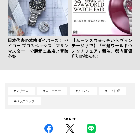
日本代表の本格ダイバーズ！ セ
【ムーンスウォッチからヴィン
革
イコー プロスペックス「マリン
テージまで】「三越ワールドウ
スが
マスター」で腕元に品格と冒険
ォッチフェア」開催。都内百貨
CO
心を
店初の試みも！
#フリース
#スニーカー
#チノパン
#ニット帽
#バックパック
SHARE