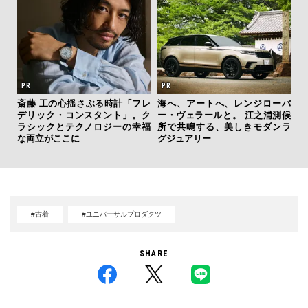
斎藤 工の心揺さぶる時計「フレ
海へ、アートへ、レンジローバ
伝
デリック・コンスタント」。ク
ー・ヴェラールと。 江之浦測候
く
ラシックとテクノロジーの幸福
所で共鳴する、美しきモダンラ
ン
な両立がここに
グジュアリー
#古着
#ユニバーサルプロダクツ
SHARE