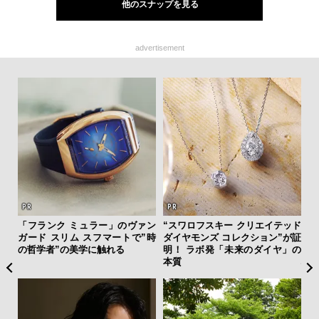
他のスナップを見る
advertisement
ィン
「フランク ミュラー」のヴァン
“スワロフスキー クリエイテッド
日
ドウ
ガード スリム スフマートで”時
ダイヤモンズ コレクション”が証
イ
百貨
の哲学者”の美学に触れる
明！ ラボ発「未来のダイヤ」の
マ
本質
心