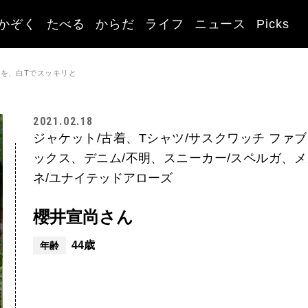
かぞく
たべる
からだ
ライフ
ニュース
Picks
を、白Tでスッキリと
2021.02.18
ジャケット/古着、Tシャツ/サスクワッチ ファフ
ックス、デニム/不明、スニーカー/スペルガ、メ
ネ/ユナイテッドアローズ
櫻井宣尚さん
44歳
年齢