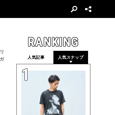
RANKING
゙リ
人気記事
人気スナップ
ガ