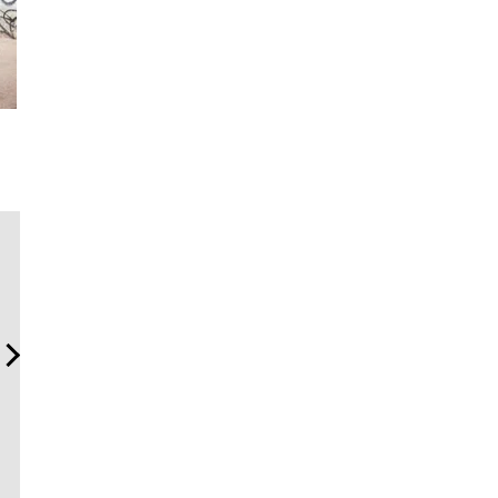
海へ、アートへ、レンジロ
内製化こそ、コンサルティ
「コンデ