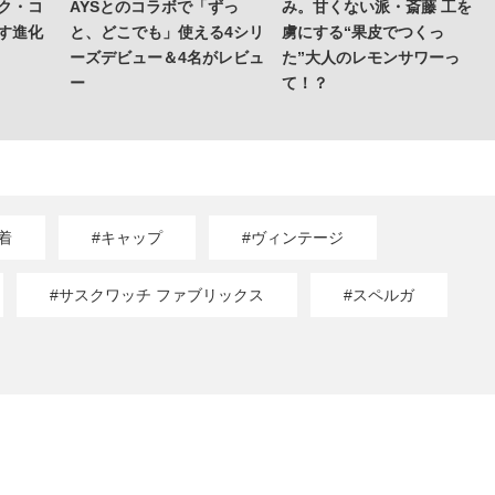
ク・コ
AYSとのコラボで「ずっ
み。甘くない派・斎藤 工を
す進化
と、どこでも」使える4シリ
虜にする“果皮でつくっ
ーズデビュー＆4名がレビュ
た”大人のレモンサワーっ
ー
て！？
着
#キャップ
#ヴィンテージ
#サスクワッチ ファブリックス
#スペルガ