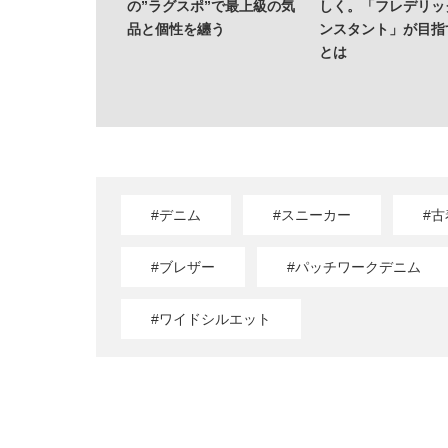
 スリム スフマー
の”ラグスポ”で最上級の気
しく。「フレデリッ
哲学者”の美学に
品と個性を纏う
ンスタント」が目指
とは
#デニム
#スニーカー
#古
#ブレザー
#パッチワークデニム
#ワイドシルエット