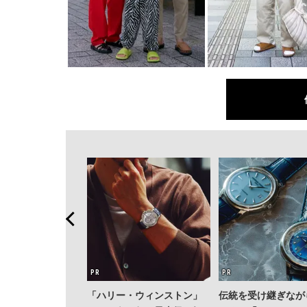
ク ミュラー」のヴ
「ハリー・ウィンストン」
伝統を受け継ぎなが