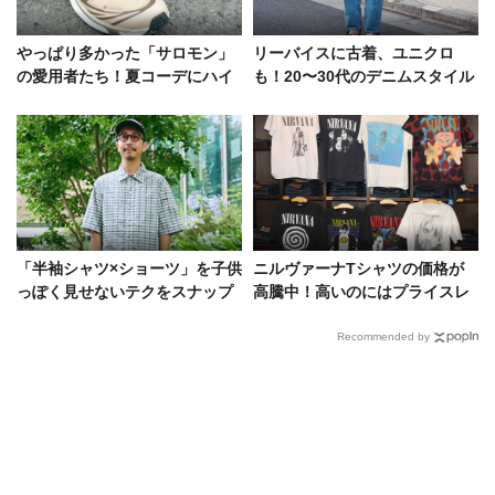
やっぱり多かった「サロモン」
リーバイスに古着、ユニクロ
の愛用者たち！夏コーデにハイ
も！20〜30代のデニムスタイル
テクスニカーがもたらす効果と
を徹底解明
は
「半袖シャツ×ショーツ」を子供
ニルヴァーナTシャツの価格が
っぽく見せないテクをスナップ
高騰中！高いのにはプライスレ
で。洒落た5人から導く成功例
スなワケがある
Recommended by