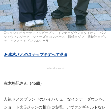
Gジャン＝ビューティフルピープル インナーダウン＝タイオン パン
ツ＝ウィムジック シューズ＝コンバース 眼鏡＝ゾフ 腕時計＝グッ
チ ピアス＝メゾンマルジェラ
▶︎赤木さんのスナップをすべて見る
advertisement
赤木悠記さん（45歳）
人気ドメスブランドのハイバリューなインナーダウンを、
ショート丈Gジャンの相方に抜擢。アヴァンギャルドなレ