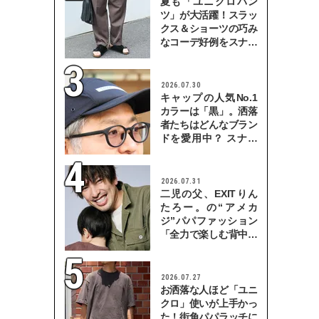
夏も「ユニクロパン
ツ」が大活躍！スラッ
クス＆ショーツの巧み
なコーデ好例をスナッ
プで
2026.07.30
キャップの人気No.1
カラーは「黒」。洒落
者たちはどんなブラン
ドを愛用中？ スナッ
プで検証！
2026.07.31
二児の父、EXITりん
たろー。の“アメカ
ジ”パパファッション
「全力で楽しむ背中を
見せていきたい」
2026.07.27
お洒落な人ほど「ユニ
クロ」使いが上手かっ
た！街角パパラッチに