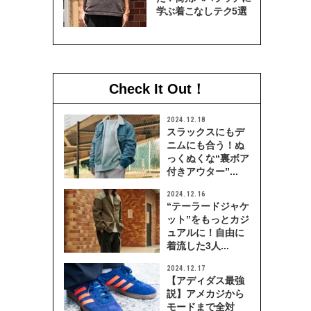
学ぶ着こなしテク5選
Check It Out！
2024.12.18
スラックスにもデ
ニムにも合う！ぬ
っくぬくな“裏ボア
付きアウター”...
2024.12.16
“テーラードジャケ
ット”をもっとカジ
ュアルに！自由に
着流した3人...
2024.12.17
【アディダス最強
説】アメカジから
モードまで全対