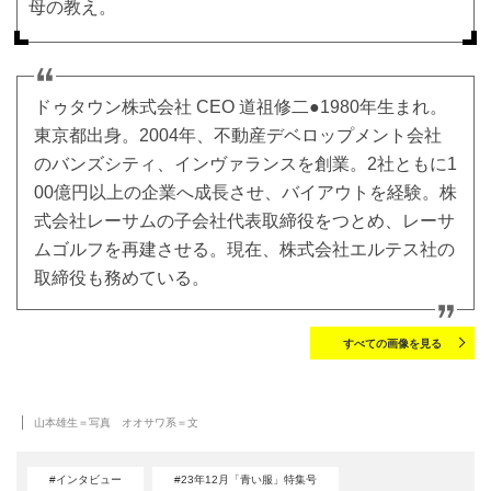
母の教え。
ドゥタウン株式会社 CEO 道祖修二●1980年生まれ。
東京都出身。2004年、不動産デベロップメント会社
のバンズシティ、インヴァランスを創業。2社ともに1
00億円以上の企業へ成長させ、バイアウトを経験。株
式会社レーサムの子会社代表取締役をつとめ、レーサ
ムゴルフを再建させる。現在、株式会社エルテス社の
取締役も務めている。
すべての画像を見る
山本雄生＝写真 オオサワ系＝文
#インタビュー
#23年12月「青い服」特集号