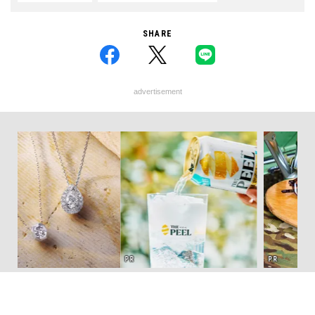
SHARE
advertisement
テッド
夏は「THE PEEL」でひと涼
サングラス決定版！ OWNDAYS
革
”が証
み。甘くない派・斎藤 工を虜に
とのコラボで「ずっと、どこで
スが
」の
する“果皮でつくった”大人のレ
も」使える4シリーズデビュー＆
CO
モンサワーって！？
4名がレビュー