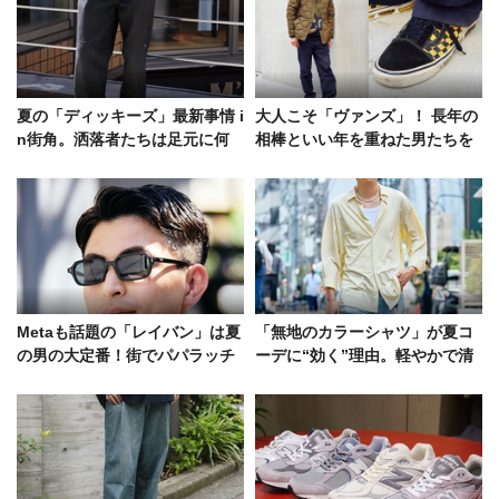
夏の「ディッキーズ」最新事情 i
大人こそ「ヴァンズ」！ 長年の
n街角。洒落者たちは足元に何
相棒といい年を重ねた男たちを
を合わせている？
街角でスナップ
Metaも話題の「レイバン」は夏
「無地のカラーシャツ」が夏コ
の男の大定番！街でパパラッチ
ーデに“効く”理由。軽やかで清
したコーデ好例
涼感漂うスタイル好例