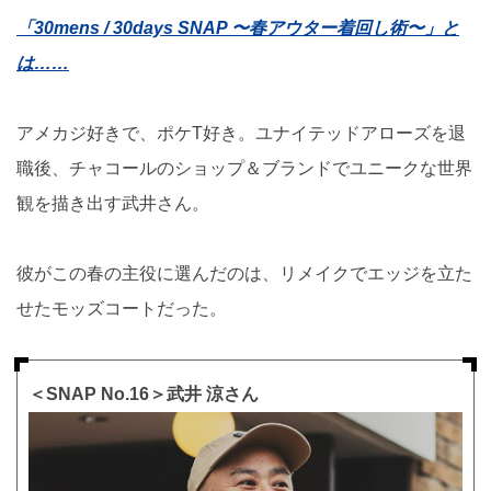
「30mens / 30days SNAP 〜春アウター着回し術〜」と
は……
アメカジ好きで、ポケT好き。ユナイテッドアローズを退
職後、チャコールのショップ＆ブランドでユニークな世界
観を描き出す武井さん。
彼がこの春の主役に選んだのは、リメイクでエッジを立た
せたモッズコートだった。
＜SNAP No.16＞武井 涼さん