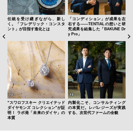
」が成果を左
海へ、アートへ、レンジローバ
「フランク ミュラー」の
IALの想いと研
ー・ヴェラールと。 江之浦測候
ガード スリム スフマート
AKUNE Dr
所で共鳴する、美しきモダンラ
の哲学者”の美学に触れる
グジュアリー
サルティング
夏は「THE PEEL」でひと涼
【ムーンスウォッチから
ジーズが実践
み。甘くない派・斎藤 工を虜に
テージまで】「三越ワー
ームの全貌
する“果皮でつくった”大人のレ
ォッチフェア」開催。都
モンサワーって！？
店初の試みも！