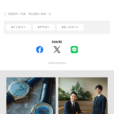
沼尾翔平＝写真 増山直樹＝取材・文
#ミリタリー
#アウター
#モッズコート
SHARE
advertisement