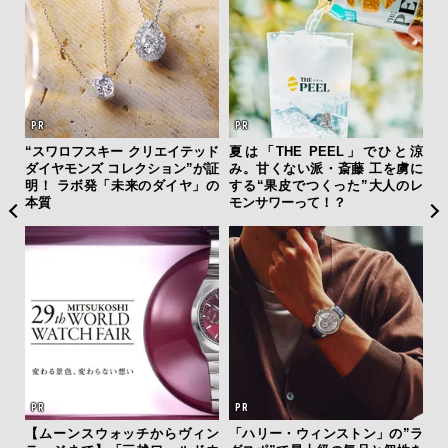
ァン
“スワロフスキー クリエイテッド
夏は「THE PEEL」でひと涼
伝
で”時
ダイヤモンズ コレクション”が証
み。甘くない派・斎藤 工を虜に
く
明！ ラボ発「未来のダイヤ」の
する“果皮でつくった”大人のレ
ン
本質
モンサワーって！？
【ムーンスウォッチからヴィン
「ハリー・ウィンストン」の”ラ
【限