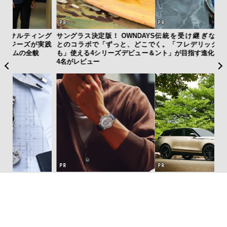
AYS
伝統を受け継ぎながら、新し
斎藤 工の心揺さぶる時計「フレ
夏は
こで
く。「フレデリック・コンスタ
デリック・コンスタント」。ク
み
ー＆
ント」が目指す進化とは
ラシックとテクノロジーの幸福
す
な両立がここに
モ
”ラ
海へ、アートへ、レンジローバ
革新は下山で生まれる──レクサ
【限
性を
ー・ヴェラールと。 江之浦測候
スが新型TZとESに込めた「DIS
亮
所で共鳴する、美しきモダンラ
COVER」の哲学
い、
グジュアリー