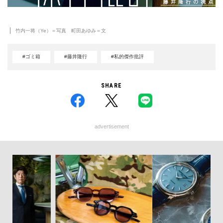
竹内一将（Ye）＝写真 町田あゆみ＝文
#ゴミ箱
#藤井隆行
#私的傑作批評
SHARE
advertisement