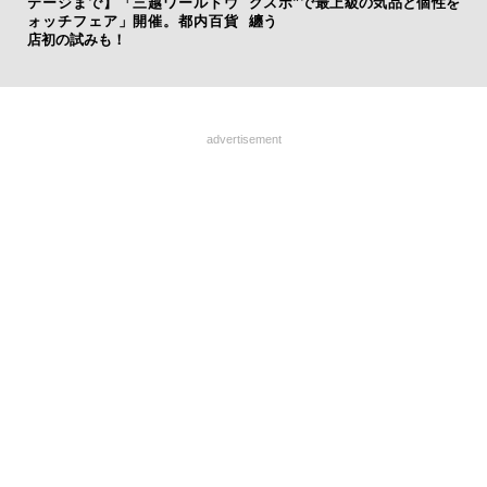
テージまで】「三越ワールドウ
グスポ”で最上級の気品と個性を
亮
ォッチフェア」開催。都内百貨
纏う
い、
店初の試みも！
advertisement