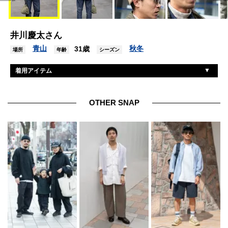
井川慶太さん
青山
秋冬
31歳
場所
年齢
シーズン
着用アイテム
キャロライン
ジャケット
ウェアハウス
Gジャン
OTHER SNAP
ウェアハウス
スウェット
ウェアハウス
デニム
コンバース
シューズ
ノーブランド
帽子
パリミキ
眼鏡
ビームス
バッグ