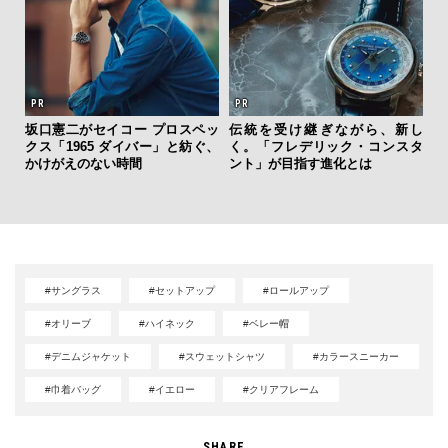
坂口憲二がセイコー プロスペッ
伝統を受け継ぎながら、新し
【
クス「1965 ダイバー」と紡ぐ、
く。「フレデリック・コンスタ
テ
かけがえのない時間
ント」が目指す進化とは
ォ
店
#サングラス
#セットアップ
#ロールアップ
#オリーブ
#ハイネック
#ベレー帽
#デニムジャケット
#スウェットシャツ
#カラースニーカー
#巾着バッグ
#イエロー
#クリアフレーム
SHARE