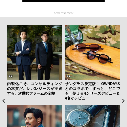
advertisement
内製化こそ、コンサルティング
サングラス決定版！ OWNDAYS
革
の本質だ。レバレジーズが実践
とのコラボで「ずっと、どこで
スが
する、次世代ファームの全貌
も」使える4シリーズデビュー＆
CO
4名がレビュー