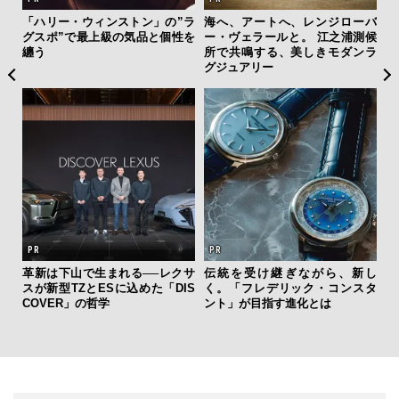
ィン
「ハリー・ウィンストン」の”ラ
海へ、アートへ、レンジローバ
“ス
ドウ
グスポ”で最上級の気品と個性を
ー・ヴェラールと。 江之浦測候
ダイ
百貨
纏う
所で共鳴する、美しきモダンラ
明
グジュアリー
本
革新は下山で生まれる──レクサ
伝統を受け継ぎながら、新し
「
スが新型TZとESに込めた「DIS
く。「フレデリック・コンスタ
右す
COVER」の哲学
ント」が目指す進化とは
究成
y P