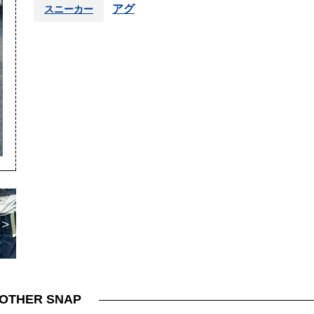
アグ
スニーカー
＞
OTHER SNAP