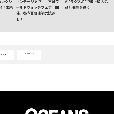
コレクシ
ィンテージまで】「三越ワ
の”ラグスポ”で最上級の気
発「未来
ールドウォッチフェア」開
品と個性を纏う
催。都内百貨店初の試み
も！
ャツ
#アグ