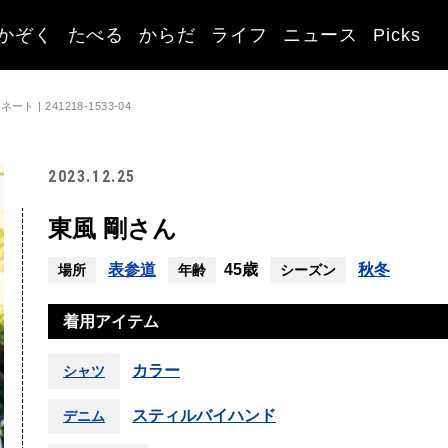
かぞく
たべる
からだ
ライフ
ニュース
Picks
| 241218-1533-04
2023.12.25
東風 剛さん
表参道
45歳
秋冬
場所
年齢
シーズン
着用アイテム
カラー
シャツ
スティルバイハンド
デニム