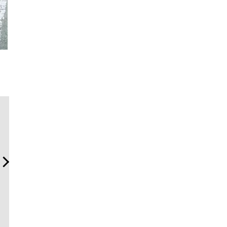
サングラス決定版！ OWND
斎藤 工の心揺さぶる時計
「コンデ