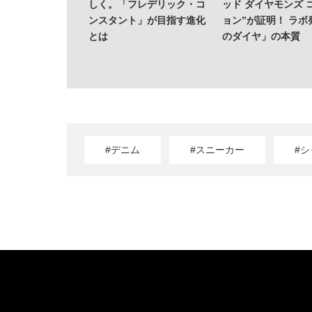
ない派・斎藤 工を
しく。「フレデリック・コ
ッド ダイヤモンズ 
“果皮でつくっ
ンスタント」が目指す進化
ョン”が証明！ ラボ
のレモンサワーっ
とは
のダイヤ」の本質
#デニム
#スニーカー
#シ