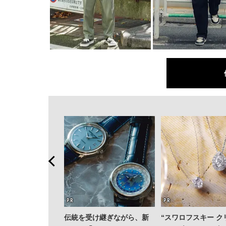
E PEEL」でひと涼
伝統を受け継ぎながら、新
“スワロフスキー ク