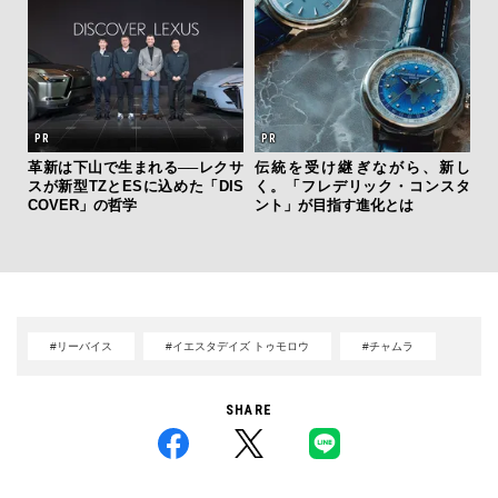
革新は下山で生まれる──レクサ
伝統を受け継ぎながら、新し
「
スが新型TZとESに込めた「DIS
く。「フレデリック・コンスタ
右す
COVER」の哲学
ント」が目指す進化とは
究成
y P
#リーバイス
#イエスタデイズ トゥモロウ
#チャムラ
SHARE