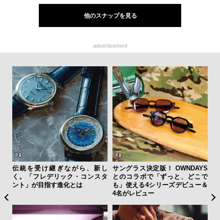
他のスナップを見る
advertisement
を左
伝統を受け継ぎながら、新し
サングラス決定版！ OWNDAYS
【限
いと研
く。「フレデリック・コンスタ
とのコラボで「ずっと、どこで
亮
 Dr
ント」が目指す進化とは
も」使える4シリーズデビュー＆
い、
4名がレビュー