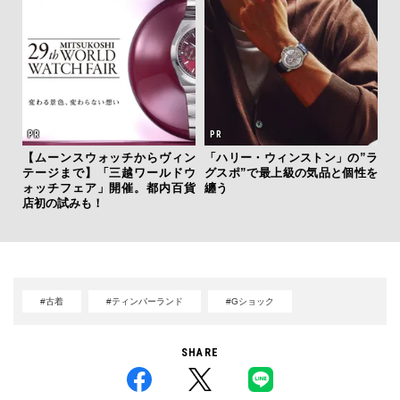
斎
【ムーンスウォッチからヴィン
「ハリー・ウィンストン」の”ラ
デ
テージまで】「三越ワールドウ
グスポ”で最上級の気品と個性を
ラ
ォッチフェア」開催。都内百貨
纏う
な
店初の試みも！
#古着
#ティンバーランド
#Gショック
SHARE