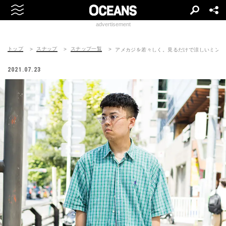
advertisement
トップ
スナップ
スナップ一覧
アメカジを若々しく。見るだけで涼しいミント
2021.07.23