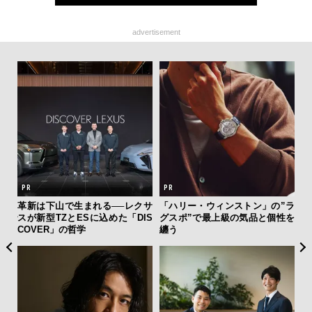
advertisement
AYS
革新は下山で生まれる──レクサ
「ハリー・ウィンストン」の”ラ
【
こで
スが新型TZとESに込めた「DIS
グスポ”で最上級の気品と個性を
テ
ー＆
COVER」の哲学
纏う
ォ
店