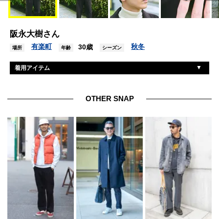
阪永大樹さん
有楽町
秋冬
30歳
場所
年齢
シーズン
着用アイテム
マルニ
シャツ
無印良品
ニット
OTHER SNAP
マルニ
パンツ
オニツカタイガー
シューズ
不明
帽子
トムウッド
リング