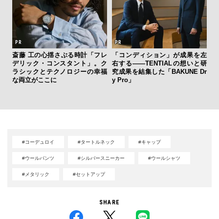
斎藤 工の心揺さぶる時計「フレ
「コンディション」が成果を左
デリック・コンスタント」。ク
右する——TENTIALの想いと研
【限
ラシックとテクノロジーの幸福
究成果を結集した「BAKUNE Dr
亮
な両立がここに
y Pro」
い、
#コーデュロイ
#タートルネック
#キャップ
#ウールパンツ
#シルバースニーカー
#ウールシャツ
#メタリック
#セットアップ
SHARE