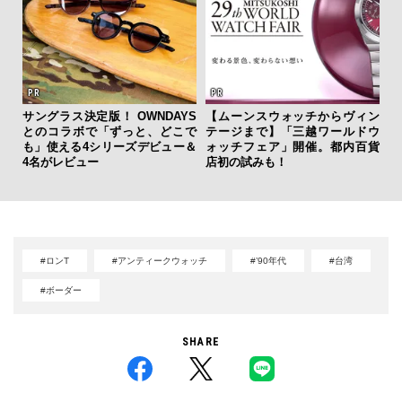
サングラス決定版！ OWNDAYS
【ムーンスウォッチからヴィン
斎
とのコラボで「ずっと、どこで
テージまで】「三越ワールドウ
デ
も」使える4シリーズデビュー＆
ォッチフェア」開催。都内百貨
ラ
4名がレビュー
店初の試みも！
な
#ロンT
#アンティークウォッチ
#’90年代
#台湾
#ボーダー
SHARE