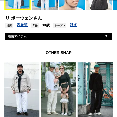
リ ボーウェンさん
表参道
秋冬
30歳
場所
年齢
シーズン
着用アイテム
オーシバル
Tシャツ
ノーブランド
パンツ
OTHER SNAP
プラダ
シューズ
ディグナクラシック
眼鏡
ラミダス
バッグ
オメガ
腕時計
不明
リング