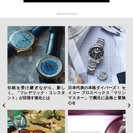
advertisement
ひと涼
伝統を受け継ぎながら、新し
日本代表の本格ダイバーズ！ セ
【限
虜に
く。「フレデリック・コンスタ
イコー プロスペックス「マリン
亮
のレ
ント」が目指す進化とは
マスター」で腕元に品格と冒険
い、
心を