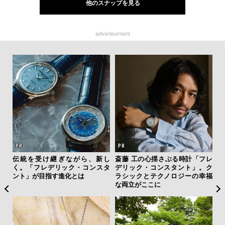
他のスナップを見る
advertisement
伝統を受け継ぎながら、新し
斎藤 工の心揺さぶる時計「フレ
内
く。「フレデリック・コンスタ
デリック・コンスタント」。ク
の
ント」が目指す進化とは
ラシックとテクノロジーの幸福
す
な両立がここに