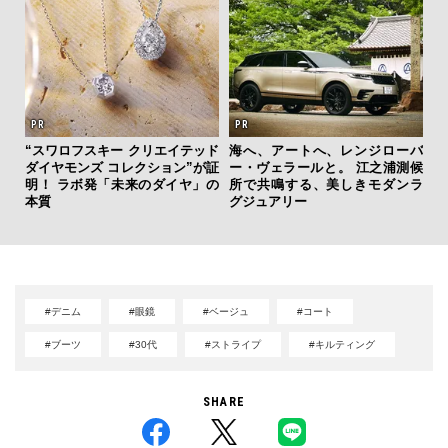
サン
“スワロフスキー クリエイテッド
海へ、アートへ、レンジローバ
と
ダイヤモンズ コレクション”が証
ー・ヴェラールと。 江之浦測候
も
明！ ラボ発「未来のダイヤ」の
所で共鳴する、美しきモダンラ
4名
本質
グジュアリー
#デニム
#眼鏡
#ベージュ
#コート
#ブーツ
#30代
#ストライプ
#キルティング
SHARE