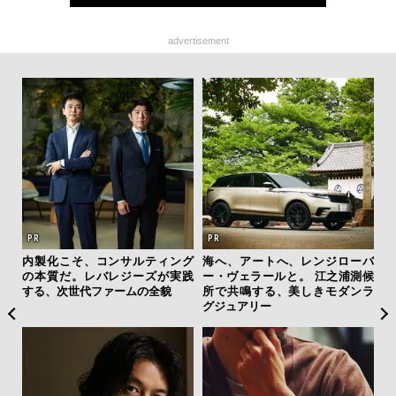
advertisement
ァン
内製化こそ、コンサルティング
海へ、アートへ、レンジローバ
“ス
で”時
の本質だ。レバレジーズが実践
ー・ヴェラールと。 江之浦測候
ダイ
する、次世代ファームの全貌
所で共鳴する、美しきモダンラ
明
グジュアリー
本