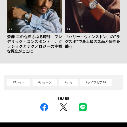
を左
いと研
斎藤 工の心揺さぶる時計「フレ
「ハリー・ウィンストン」の”ラ
【
 Dr
デリック・コンスタント」。ク
グスポ”で最上級の気品と個性を
テ
ラシックとテクノロジーの幸福
纏う
ォ
な両立がここに
店
#Tシャツ
#ショーツ
#ホカ
#ダイワ ピア39
SHARE