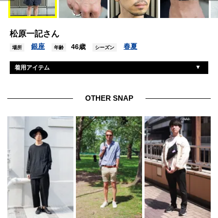
松原一記さん
銀座
春夏
46歳
場所
年齢
シーズン
着用アイテム
ダイワピア39
Tシャツ
シーエムエフアウトドアガーメント
ショーツ
OTHER SNAP
ホカ
靴
モスコット
サングラス
アップル
腕時計