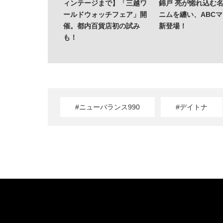
ィンテージまで】「三越ワ
錦戸 亮が惚れ込む
ールドウォッチフェア」開
ニムを纏い、ABC
催。都内百貨店初の試み
新登場！
も！
#ニューバランス990
#デイトナ