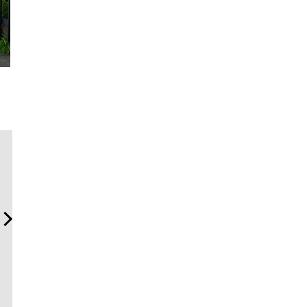
「コンディション」が成果
日本代表の本格ダイバー
伝統を受