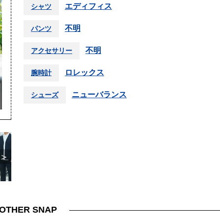
エディフィス
シャツ
不明
パンツ
不明
アクセサリー
ロレックス
腕時計
ニューバランス
シューズ
＞
OTHER SNAP