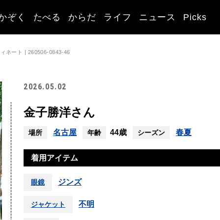
かぞく
たべる
からだ
ライフ
ニュース
Picks
ト | 260506-0843-46
2026.05.02
金子勝洋さん
名古屋
44歳
春夏
場所
年齢
シーズン
着用アイテム
ジンズ
眼鏡
不明
ジャケット