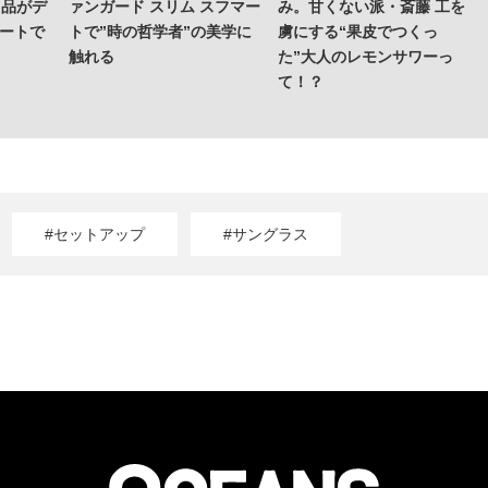
名品がデ
ァンガード スリム スフマー
み。甘くない派・斎藤 工を
マートで
トで”時の哲学者”の美学に
虜にする“果皮でつくっ
触れる
た”大人のレモンサワーっ
て！？
#セットアップ
#サングラス