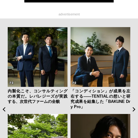
advertisement
内製化こそ、コンサルティング
「コンディション」が成果を左
革
の本質だ。レバレジーズが実践
右する——TENTIALの想いと研
スが
する、次世代ファームの全貌
究成果を結集した「BAKUNE Dr
CO
y Pro」