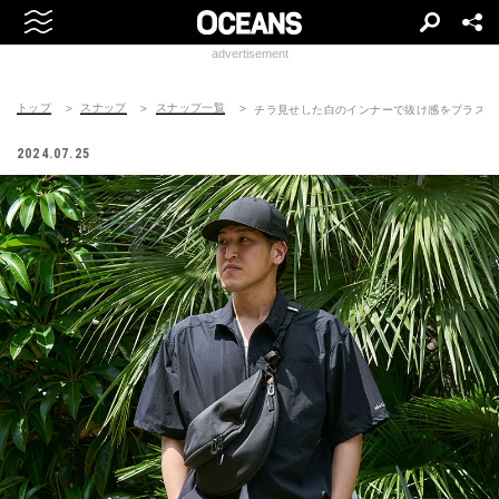
advertisement
トップ
スナップ
スナップ一覧
チラ見せした白のインナーで抜け感をプラス
2024.07.25