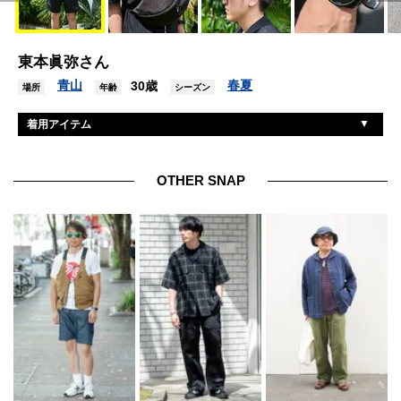
東本眞弥さん
青山
春夏
30歳
場所
年齢
シーズン
着用アイテム
ワイルドシングス
シャツ
ワイルドシングス
ショーツ
OTHER SNAP
ジーユー
インナー
ラストリゾートエービー
スニーカー
コートエシエル
バッグ
ニューエラ
キャップ
ガーミン
アイウェア/腕時計