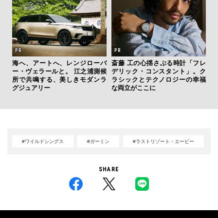
夏は
海へ、アートへ、レンジローバ
斎藤 工の心揺さぶる時計「フレ
み
ー・ヴェラールと。 江之浦測候
デリック・コンスタント」。ク
す
所で共鳴する、美しきモダンラ
ラシックとテクノロジーの幸福
モ
グジュアリー
な両立がここに
#ワイルドシングス
#ガーミン
#ラストリゾート・エービー
SHARE