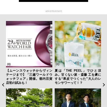
advertisement
【ムーンスウォッチからヴィン
夏は「THE PEEL」でひと涼
「
テージまで】「三越ワールドウ
み。甘くない派・斎藤 工を虜に
ガー
ォッチフェア」開催。都内百貨
する“果皮でつくった”大人のレ
の哲
店初の試みも！
モンサワーって！？