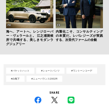
“ス
海へ、アートへ、レンジローバ
内製化こそ、コンサルティング
ダイ
ー・ヴェラールと。 江之浦測候
の本質だ。レバレジーズが実践
明
所で共鳴する、美しきモダンラ
する、次世代ファームの全貌
本
グジュアリー
#バケットハット
#ショートパンツ
#ワントーンコーデ
#白靴下
#ニューバランス2002R
SHARE