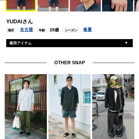
YUDAIさん
名古屋
春夏
28歳
場所
年齢
シーズン
着用アイテム
無印良品
シャツ
コロンビア
パンツ
OTHER SNAP
ニューバランス
シューズ
ナインテイラー
帽子