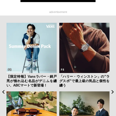
advertisement
ィン
【限定特報】Vansラバー・錦戸
「ハリー・ウィンストン」の”ラ
「
ドウ
亮が惚れ込む名品がデニムを纏
グスポ”で最上級の気品と個性を
ガー
百貨
い、ABCマートで新登場！
纏う
の哲