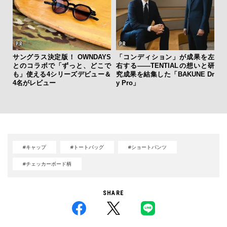
サングラス決定版！ OWNDAYS
「コンディション」が成果を左
とのコラボで「ずっと、どこで
右する——TENTIALの想いと研
斎
も」使える4シリーズデビュー＆
究成果を結集した「BAKUNE Dr
デ
4名がレビュー
y Pro」
ラ
な
#キャップ
#トートバッグ
#ショートパンツ
#チェッカーボード柄
SHARE