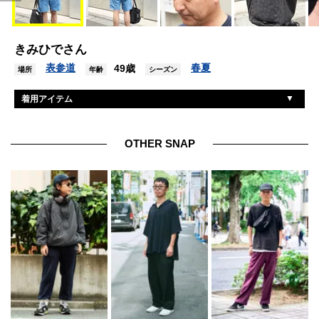
きみひでさん
表参道
春夏
49歳
場所
年齢
シーズン
着用アイテム
無印良品
Tシャツ
アディダス
カットソー
OTHER SNAP
無印良品
パンツ
スペシャルバイゴールデンフィット
シューズ
ダルトン
帽子
一澤信三郎帆布
バッグ
シャオミ
腕時計